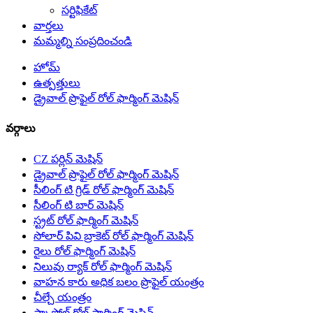
సర్టిఫికేట్
వార్తలు
మమ్మల్ని సంప్రదించండి
హోమ్
ఉత్పత్తులు
డ్రైవాల్ ప్రొఫైల్ రోల్ ఫార్మింగ్ మెషిన్
వర్గాలు
CZ పర్లిన్ మెషిన్
డ్రైవాల్ ప్రొఫైల్ రోల్ ఫార్మింగ్ మెషిన్
సీలింగ్ టి గ్రిడ్ రోల్ ఫార్మింగ్ మెషిన్
సీలింగ్ టి బార్ మెషిన్
స్ట్రట్ రోల్ ఫార్మింగ్ మెషిన్
సోలార్ పివి బ్రాకెట్ రోల్ ఫార్మింగ్ మెషిన్
రైలు రోల్ ఫార్మింగ్ మెషిన్
నిలువు ర్యాక్ రోల్ ఫార్మింగ్ మెషిన్
వాహన కారు అధిక బలం ప్రొఫైల్ యంత్రం
చీల్చే యంత్రం
స్కాఫోల్డ్ రోల్ ఫార్మింగ్ మెషిన్