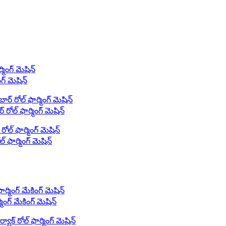
గ్ మెషిన్
్ రోల్ ఫార్మింగ్ మెషిన్
ల్ ఫార్మింగ్ మెషిన్
ంగ్ మేకింగ్ మెషిన్