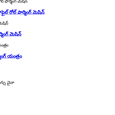
ఫైల్ రోల్ ఫార్మింగ్ మెషిన్
్మింగ్ మెషిన్
మింగ్ యంత్రం
గ్సు చైనా