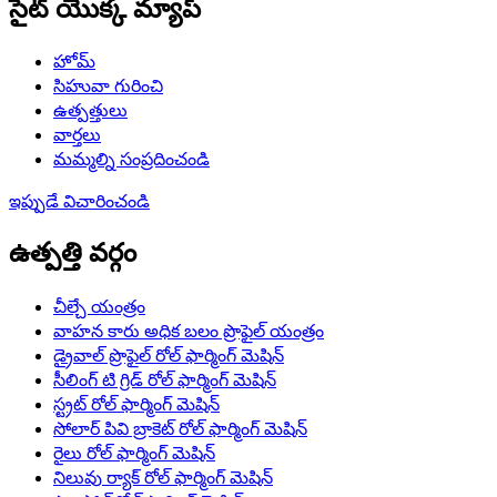
సైట్ యొక్క మ్యాప్
హోమ్
సిహువా గురించి
ఉత్పత్తులు
వార్తలు
మమ్మల్ని సంప్రదించండి
ఇప్పుడే విచారించండి
ఉత్పత్తి వర్గం
చీల్చే యంత్రం
వాహన కారు అధిక బలం ప్రొఫైల్ యంత్రం
డ్రైవాల్ ప్రొఫైల్ రోల్ ఫార్మింగ్ మెషిన్
సీలింగ్ టి గ్రిడ్ రోల్ ఫార్మింగ్ మెషిన్
స్ట్రట్ రోల్ ఫార్మింగ్ మెషిన్
సోలార్ పివి బ్రాకెట్ రోల్ ఫార్మింగ్ మెషిన్
రైలు రోల్ ఫార్మింగ్ మెషిన్
నిలువు ర్యాక్ రోల్ ఫార్మింగ్ మెషిన్